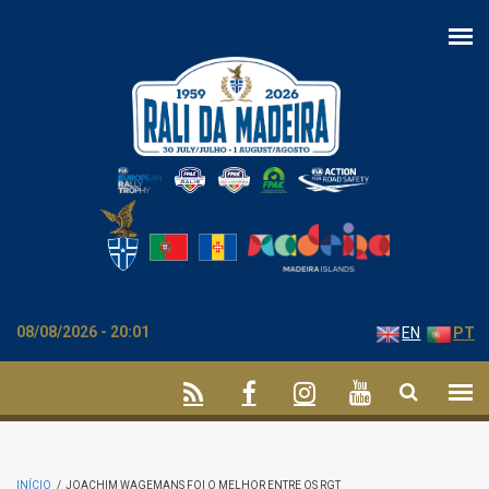
Passar para o conteúdo principal
08/08/2026 - 20:01
EN
PT
INÍCIO
/
JOACHIM WAGEMANS FOI O MELHOR ENTRE OS RGT