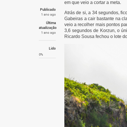
em que veio a cortar a meta.
Publicado
Atrás de si, a 34 segundos, f
1 ano ago
Gabeiras a cair bastante na cl
Última
veio a recolher mais pontos pa
atualização
3,6 segundos de Korzun, o únic
1 ano ago
Ricardo Sousa fechou o lote do
Lido
0%