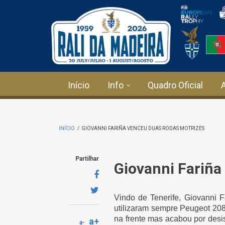
Passar para o conteúdo principal
Início
Info
Quadro Oficial
INÍCIO
/
GIOVANNI FARIÑA VENCEU DUAS RODAS MOTRIZES
Partilhar
Giovanni Fariña
Vindo de Tenerife, Giovanni F
utilizaram sempre Peugeot 208
na frente mas acabou por desi
a+
a-