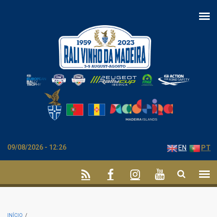
Passar para o conteúdo principal
09/08/2026 - 12:26
EN
PT
INÍCIO
/