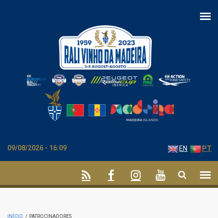
Passar para o conteúdo principal
09/08/2026 - 16:09
EN
PT
INÍCIO
/
PATROCINADORES