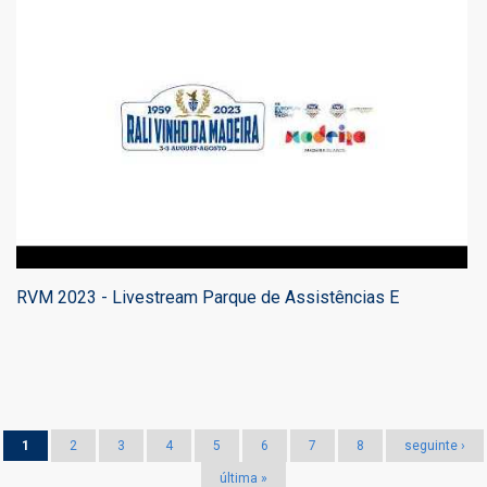
RVM 2023 - Livestream Parque de Assistências E
Páginas
1
2
3
4
5
6
7
8
seguinte ›
última »