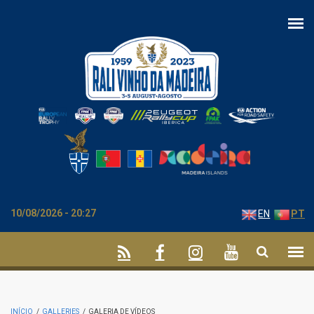
Passar para o conteúdo principal
10/08/2026 - 20:27
EN
PT
INÍCIO
/
GALLERIES
/
GALERIA DE VÍDEOS