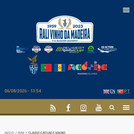
Passar para o conteúdo principal
06/08/2026 - 13:54
EN
PT
INÍCIO
/
RVM
/
CLASSIFICATIVAS E MAPAS