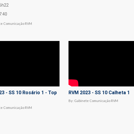
16h22
7:40
te Comunicação RVM
3 - SS 10 Rosário 1 - Top
RVM 2023 - SS 10 Calheta 1
By:
Gabinete Comunicação RVM
te Comunicação RVM