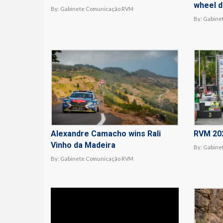
wheel d
By:
Gabinete Comunicação RVM
By:
Gabine
Alexandre Camacho wins Rali
RVM 20
Vinho da Madeira
By:
Gabine
By:
Gabinete Comunicação RVM