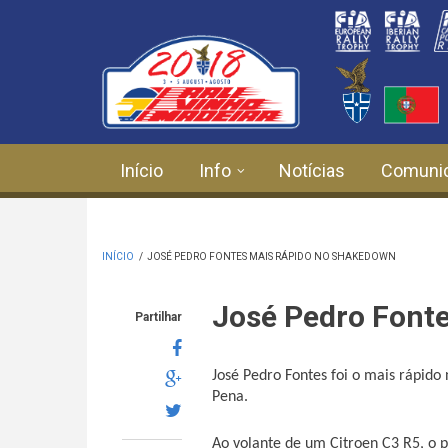
Passar para o conteúdo principal
Início
Info
Notícias
Comuni
INÍCIO
/
JOSÉ PEDRO FONTES MAIS RÁPIDO NO SHAKEDOWN
José Pedro Font
Partilhar
José Pedro Fontes foi o mais rápid
Pena.
Ao volante de um Citroen C3 R5, o p