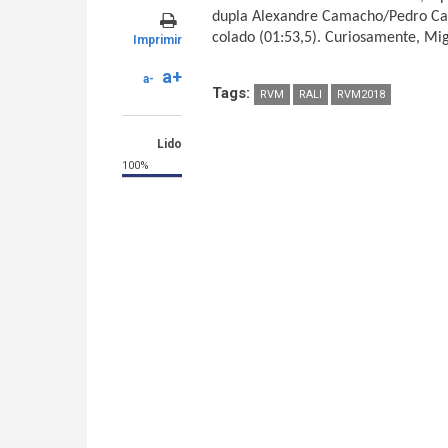
dupla Alexandre Camacho/Pedro Cal
colado (01:53,5). Curiosamente, Mi
Imprimir
a+
a-
Tags:
RVM
RALI
RVM2018
Lido
100%