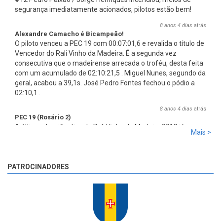
segurança imediatamente acionados, pilotos estão bem!
8 anos 4 dias
atrás
Alexandre Camacho é Bicampeão!
O piloto venceu a PEC 19 com 00:07:01,6 e revalida o título de
Vencedor do Rali Vinho da Madeira. É a segunda vez
consecutiva que o madeirense arrecada o troféu, desta feita
com um acumulado de 02:10:21,5 . Miguel Nunes, segundo da
geral, acabou a 39,1s. José Pedro Fontes fechou o pódio a
02:10,1 .
8 anos 4 dias
atrás
PEC 19 (Rosário 2)
A última classificativa do Rali Vinho da Madeira 2018 já
Mais >
começou!
8 anos 4 dias
atrás
PATROCINADORES