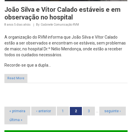
João Silva e Vítor Calado estáveis e em
observação no hospital
8 anos 5 dias
atrás
By: Gabinete Comunicação RVM
A organização do RVM informa que João Silva e Vítor Calado
estão a ser observados e encontram-se estáveis, sem problemas
de maior, no hospital Dr.º Nélio Mendonça, onde estão a receber
todos os cuidados necessários.
Recorde-se que a dupla...
Read More
Páginas
« primeira
‹ anterior
1
2
3
…
seguinte ›
última »