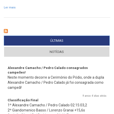
Ler mais
acerca de Pilotos recebem materiais no Madeira Tecnopolo a partir
de sábado
ÚLTIMAS
(SEPARADOR ATIVO)
NOTÍCIAS
Alexandre Camacho / Pedro Calado consagrados
campeões!
Neste momento decorre a Cerimónio do Pódio, onde a dupla
Alexandre Camacho / Pedro Calado já foi consagrada como
campeã!
9 anos 4 dias
atrás
Classificação Final
1º Alexandre Camacho / Pedro Calado 02:15:03,2
2º Giandomenico Basso / Lorenzo Granai +15,6s