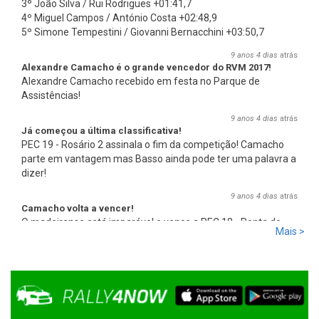
3º João Silva / Rui Rodrigues +01:41,7
4º Miguel Campos / António Costa +02:48,9
5º Simone Tempestini / Giovanni Bernacchini +03:50,7
9 anos 4 dias
atrás
Alexandre Camacho é o grande vencedor do RVM 2017!
Alexandre Camacho recebido em festa no Parque de
Assistências!
9 anos 4 dias
atrás
Já começou a última classificativa!
PEC 19 - Rosário 2 assinala o fim da competição! Camacho
parte em vantagem mas Basso ainda pode ter uma palavra a
dizer!
9 anos 4 dias
atrás
Camacho volta a vencer!
O madeirense está imparável e vence a PEC 18 - Ponta do
Mais >
Pargo 2, com 00:08:08,0, mais 2,7s que Basso e mais 17,8s
que Miguel Campos, o terceiro.
9 anos 4 dias
atrás