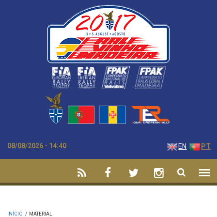
Passar para o conteúdo principal
08/08/2026 - 14:40
EN
PT
INÍCIO
/
MATERIAL