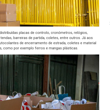
istribuídas placas de controlo, cronómetros, relógios,
, tendas, barreiras de partida, coletes, entre outros. Já aos
tocolantes de encerramento de estrada, coletes e material
s, como por exemplo ferros e mangas plásticas.