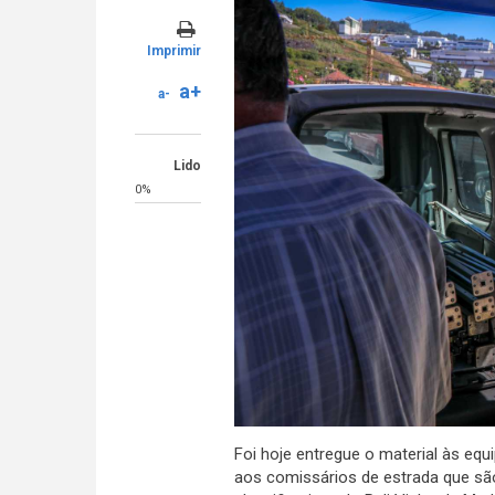
Imprimir
a+
a-
Lido
0%
Foi hoje entregue o material às eq
aos comissários de estrada que sã