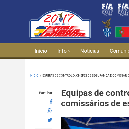
Passar para o conteúdo principal
Início
Info
Notícias
Comuni
INÍCIO
/
EQUIPAS DE CONTROLO, CHEFES DE SEGURANÇA E COMISSÁRI
Equipas de contr
Partilhar
comissários de e