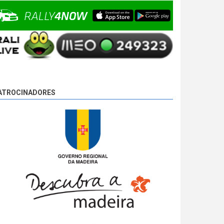
Ponta do Pargo 2, com 00:08:08,0, mais 2,7s que
Basso e mais 17,8s que Miguel Campos, o
terceiro.
9 anos 4 dias
atrás
ATROCINADORES