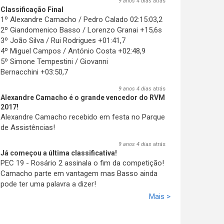
9 anos 4 dias
atrás
Classificação Final
1º Alexandre Camacho / Pedro Calado 02:15:03,2
2º Giandomenico Basso / Lorenzo Granai +15,6s
3º João Silva / Rui Rodrigues +01:41,7
4º Miguel Campos / António Costa +02:48,9
5º Simone Tempestini / Giovanni
Bernacchini +03:50,7
9 anos 4 dias
atrás
Alexandre Camacho é o grande vencedor do RVM
2017!
Alexandre Camacho recebido em festa no Parque
de Assistências!
9 anos 4 dias
atrás
Já começou a última classificativa!
PEC 19 - Rosário 2 assinala o fim da competição!
Camacho parte em vantagem mas Basso ainda
pode ter uma palavra a dizer!
Mais >
9 anos 4 dias
atrás
Camacho volta a vencer!
O madeirense está imparável e vence a PEC 18 -