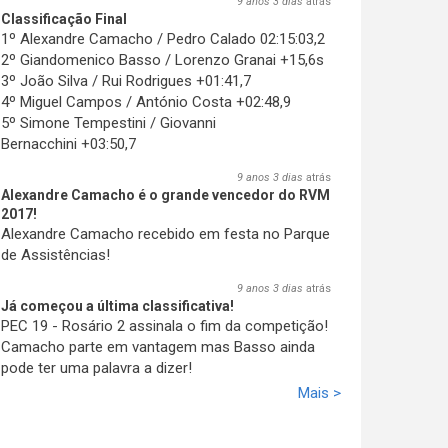
9 anos 3 dias
atrás
Classificação Final
1º Alexandre Camacho / Pedro Calado 02:15:03,2
2º Giandomenico Basso / Lorenzo Granai +15,6s
3º João Silva / Rui Rodrigues +01:41,7
4º Miguel Campos / António Costa +02:48,9
5º Simone Tempestini / Giovanni
Bernacchini +03:50,7
9 anos 3 dias
atrás
Alexandre Camacho é o grande vencedor do RVM
2017!
Alexandre Camacho recebido em festa no Parque
de Assistências!
9 anos 3 dias
atrás
Já começou a última classificativa!
PEC 19 - Rosário 2 assinala o fim da competição!
Camacho parte em vantagem mas Basso ainda
pode ter uma palavra a dizer!
Mais >
9 anos 3 dias
atrás
Camacho volta a vencer!
O madeirense está imparável e vence a PEC 18 -