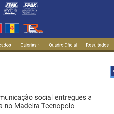
cados
Galerias
Quadro Oficial
Resultados
municação social entregues a
ira no Madeira Tecnopolo