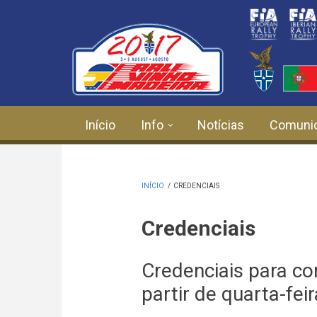
Passar para o conteúdo principal
Início
Info
Notícias
Comuni
INÍCIO
/
CREDENCIAIS
Credenciais
Credenciais para co
partir de quarta-fe