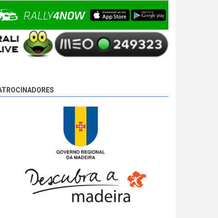
Ponta do Pargo 2, com 00:08:08,0, mais 2,7s que
Basso e mais 17,8s que Miguel Campos, o
terceiro.
9 anos 3 dias
atrás
ATROCINADORES