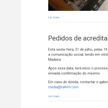
Ler mais
acerca de Credenciais para comunicaç
Pedidos de acredita
Esta sexta-feira, 21 de julho, pelas 
a comunicação social, tendo em vista
Madeira.
Após essa data, terá início o process
enviada confirmação do mesmo.
Em caso de dúvida, contactar o gabi
media@ralivm.com
.
Ler mais
acerca de Pedidos de acreditação: pr