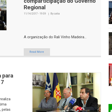
comparticipação do Governo
Regional
11/14/2017 - 19:59
By
catia
A organização do Rali Vinho Madeira...
Read More
 para
17
realiza
xima
, pelas