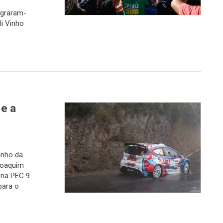
graram-
i Vinho
e a
inho da
Joaquim
 na PEC 9
para o