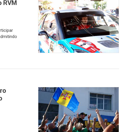
ao RVM
ticipar
admitindo
ro
o