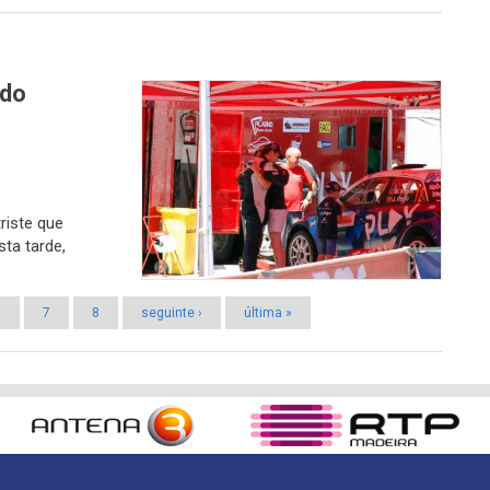
ado
riste que
ta tarde,
.
6
7
8
seguinte ›
última »