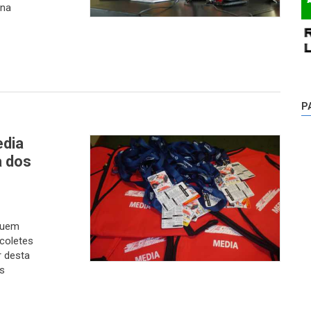
 na
P
edia
a dos
quem
coletes
r desta
s