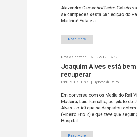
Alexandre Camacho/Pedro Calado sa
se campeões desta 58ª edição do Ral
Madeira! Esta é a...
Read More
Data de entrada:
08/05/2017 - 16:47
Joaquim Alves está bem 
recuperar
08/05/2017 - 16:47
By
tomasfaustino
Em conversa com os Media do Rali V
Madeira, Luís Ramalho, co-piloto de 
Alves - o #9 que se despistou ontem
(Ribeiro Frio 2) e que teve que seguir 
Hospital -,...
Read More