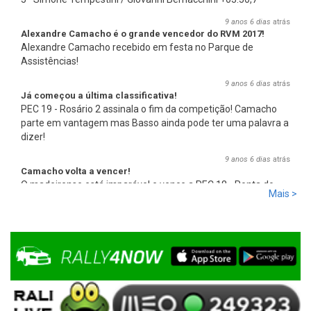
9 anos 6 dias
atrás
Alexandre Camacho é o grande vencedor do RVM 2017!
Alexandre Camacho recebido em festa no Parque de
Assistências!
9 anos 6 dias
atrás
Já começou a última classificativa!
PEC 19 - Rosário 2 assinala o fim da competição! Camacho
parte em vantagem mas Basso ainda pode ter uma palavra a
dizer!
9 anos 6 dias
atrás
Camacho volta a vencer!
O madeirense está imparável e vence a PEC 18 - Ponta do
Mais >
Pargo 2, com 00:08:08,0, mais 2,7s que Basso e mais 17,8s
que Miguel Campos, o terceiro.
9 anos 6 dias
atrás