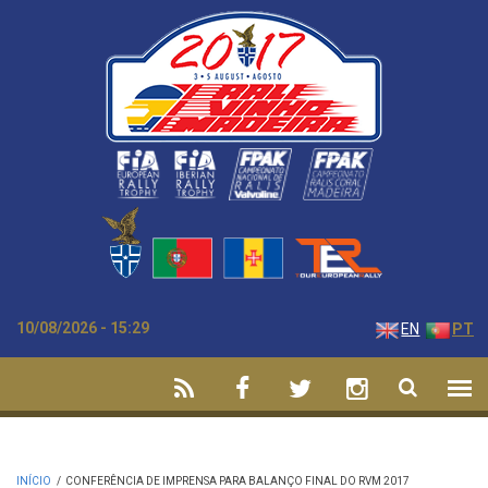
Passar para o conteúdo principal
10/08/2026 - 15:29
EN
PT
INÍCIO
/
CONFERÊNCIA DE IMPRENSA PARA BALANÇO FINAL DO RVM 2017