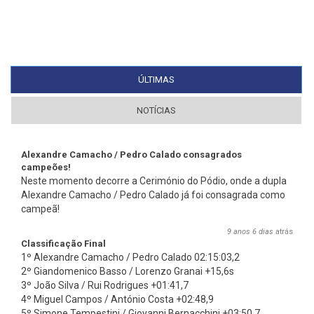
ÚLTIMAS
(SEPARADOR ATIVO)
NOTÍCIAS
Alexandre Camacho / Pedro Calado consagrados
campeões!
Neste momento decorre a Cerimónio do Pódio, onde a dupla
Alexandre Camacho / Pedro Calado já foi consagrada como
campeã!
9 anos 6 dias
atrás
Classificação Final
1º Alexandre Camacho / Pedro Calado 02:15:03,2
2º Giandomenico Basso / Lorenzo Granai +15,6s
3º João Silva / Rui Rodrigues +01:41,7
4º Miguel Campos / António Costa +02:48,9
5º Simone Tempestini / Giovanni Bernacchini +03:50,7