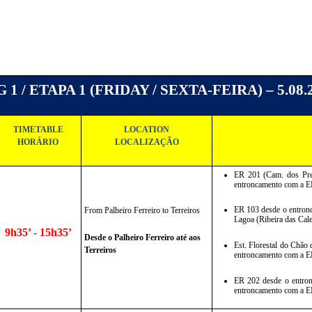
 1 / ETAPA 1 (FRIDAY / SEXTA-FEIRA) – 5.08.
TIMETABLE
LOCATION
HORÁRIO
LOCALIZAÇÃO
ER 201 (Cam. dos Pret
entroncamento com a ER
ER 103 desde o entronca
From Palheiro Ferreiro to Terreiros
Lagoa (Ribeira das Cal
9h35’ - 15h35’
Desde o Palheiro Ferreiro até aos 
Est. Florestal do Chão
Terreiros
entroncamento com a E
ER 202 desde o entronc
entroncamento com a ER