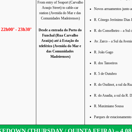
From entry of Seaport (Carvalho 
Araujo Street) to cable-car 
Novos arruamentos junto a
station (Avenida do Mar e das 
Comunidades Madeirenses)
R. Cónego Jerónimo Dias L
22h00’ - 23h30’
Desde a entrada do Porto do 
R. do Conselheiro – a Sul 
Funchal (Rua Carvalho 
Araújo) até à Estação do 
Av. Zarco – a Sul da Aveni
teleférico (Avenida do Mar e 
das Comunidades 
R. João Gago
Madeirenses)
R. dos Tanoeiros
R. 5 de Outubro 
R. do Oudinot, a sul da Ru
R. do Anadia, a sul da R. 
R. Maximiano Sousa
Parques de estacionamento
EDOWN (THURSDAY / QUINTA FEIRA) – 4.08