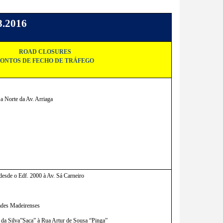
8.2016
ROAD CLOSURES
PONTOS DE FECHO DE TRÁFEGO
 a Norte da Av. Arriaga
desde o Edf. 2000 à Av. Sá Carneiro
ades Madeirenses
é da Silva”Saca” à Rua Artur de Sousa “Pinga”