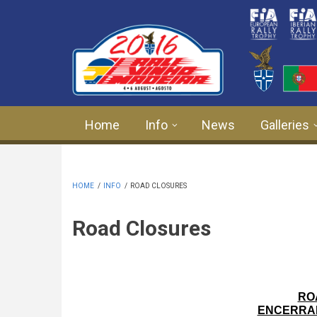
Skip to main content
Home
Info
News
Galleries
HOME
/
INFO
/
ROAD CLOSURES
Road Closures
RO
ENCERRAM