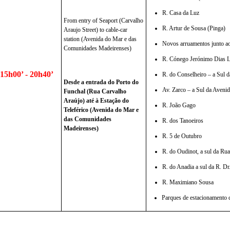
R. Casa da Luz
From entry of Seaport (Carvalho 
R. Artur de Sousa (Pinga)
Araujo Street) to cable-car 
station (Avenida do Mar e das 
Novos arruamentos junto ao 
Comunidades Madeirenses)
R. Cónego Jerónimo Dias L
15h00’ - 20h40’
R. do Conselheiro – a Sul d
Desde a entrada do Porto do 
Av. Zarco – a Sul da Avenid
Funchal (Rua Carvalho 
Araújo) até à Estação do 
R. João Gago
Teleférico (Avenida do Mar e 
das Comunidades 
R. dos Tanoeiros
Madeirenses)
R. 5 de Outubro 
R. do Oudinot, a sul da Ru
R. do Anadia a sul da R. Dr
R. Maximiano Sousa
Parques de estacionamento 