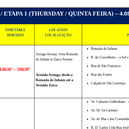
 / ETAPA 1 (THURSDAY / QUINTA FEIRA) – 4.0
TIMETABLE
LOCATION
HORÁRIO
LOCALIZAÇÃO
Rotunda do Infante
Arriaga Avenue, from Rotunda 
R. do Conselheiro – a Sul e
do Infante to Zarco Avenue
Rua de São Francisco
14h30’ – 20h30’
Rua das Fontes
Avenida Arriaga, desde a 
Rotunda do Infante até a 
Calçada de São Lourenço
Avenida Zarco
Av. Calouste Gulbenkian – 
Av. Dr. Sá Carneiro
Av. do Mar e das Comunid
R. D. Carlos I (da Rua Jos