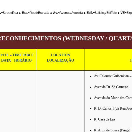
.
=Street/Rua
 ● Est.
=Road/Estrada
 ● Av.
=Avenue/Avenida
 ● Edf.=
Building/Edifício ● 
VE=
Exp
ECONHECIMENTOS (WEDNESDAY / QUARTA – 
DATE – TIMETABLE
LOCATION
DATA – HORÁRIO
LOCALIZAÇÃO
Av. Calouste Gulbenkian –
Avenida Dr. Sá Carneiro
Avenida do Mar e das Com
R. D. Carlos I (da Rua Jos
R. Casa da Luz
R. Artur de Sousa (Pinga)