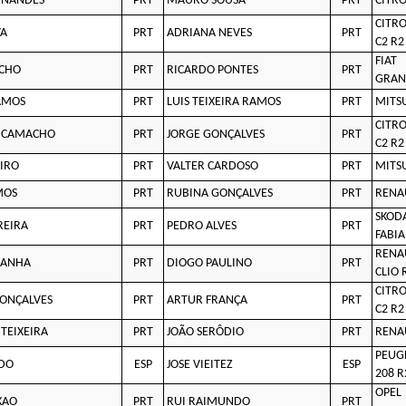
RNANDES
PRT
MAURO SOUSA
PRT
CITRO
CITR
VA
PRT
ADRIANA NEVES
PRT
C2 R2
FIAT
ACHO
PRT
RICARDO PONTES
PRT
GRAN
AMOS
PRT
LUIS TEIXEIRA RAMOS
PRT
MITSU
CITR
O CAMACHO
PRT
JORGE GONÇALVES
PRT
C2 R2
EIRO
PRT
VALTER CARDOSO
PRT
MITSU
MOS
PRT
RUBINA GONÇALVES
PRT
RENAU
SKOD
REIRA
PRT
PEDRO ALVES
PRT
FABIA
RENA
CANHA
PRT
DIOGO PAULINO
PRT
CLIO 
CITR
ONÇALVES
PRT
ARTUR FRANÇA
PRT
C2 R2
 TEIXEIRA
PRT
JOÃO SERÔDIO
PRT
RENAU
PEUG
RDO
ESP
JOSE VIEITEZ
ESP
208 R
OPEL
XAO
PRT
RUI RAIMUNDO
PRT