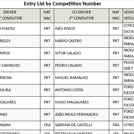
Entry List by Competition Number
DRIVER
NAT
CO-DRIVER
NAT
VEHI
º CONDUTOR
NAC
2º CONDUTOR
NAC
VEÍC
CITR
O FONTES
PRT
INÊS PONTE
PRT
DS3 R
SKOD
RELES
PRT
MÁRIO CASTRO
PRT
FABIA
SKOD
AMPOS
PRT
VITOR CALADO
PRT
FABIA
PEUG
E CAMACHO
PRT
PEDRO CALADO
PRT
208 T
SKOD
ARBOSA
PRT
MIGUEL RAMALHO
PRT
FABIA
FORD
MOURA
PRT
ANTONIO COSTA
PRT
FIEST
FORD
GALHÃES
PRT
HUGO MAGALHÃES
PRT
FIEST
FORD
UNES
PRT
JOÃO PAULO FERNANDES
PRT
FIEST
NSANI
FRA
SABRINA DE CASTELLI
FRA
CITRO