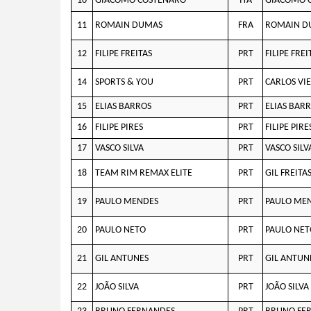
10
GIACOMO COSTENARO
ITA
GIACOMO 
11
ROMAIN DUMAS
FRA
ROMAIN D
12
FILIPE FREITAS
PRT
FILIPE FREI
14
SPORTS & YOU
PRT
CARLOS VI
15
ELIAS BARROS
PRT
ELIAS BAR
16
FILIPE PIRES
PRT
FILIPE PIRE
17
VASCO SILVA
PRT
VASCO SILV
18
TEAM RIM REMAX ELITE
PRT
GIL FREITA
19
PAULO MENDES
PRT
PAULO ME
20
PAULO NETO
PRT
PAULO NET
21
GIL ANTUNES
PRT
GIL ANTUN
22
JOÃO SILVA
PRT
JOÃO SILVA