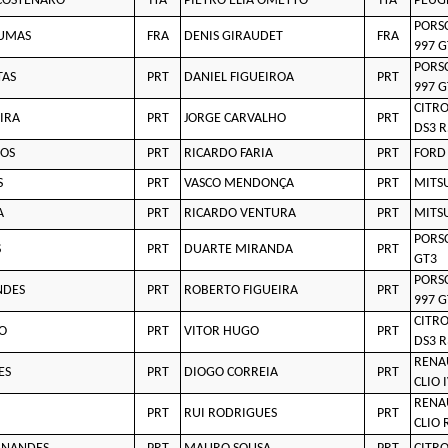
COSTENARO
ITA
PIETRO ELIA OMETTO
ITA
PEUGE
PORS
UMAS
FRA
DENIS GIRAUDET
FRA
997 G
PORS
TAS
PRT
DANIEL FIGUEIROA
PRT
997 G
CITR
EIRA
PRT
JORGE CARVALHO
PRT
DS3 R
ROS
PRT
RICARDO FARIA
PRT
FORD 
S
PRT
VASCO MENDONÇA
PRT
MITSU
A
PRT
RICARDO VENTURA
PRT
MITSU
PORS
S
PRT
DUARTE MIRANDA
PRT
GT3
PORS
NDES
PRT
ROBERTO FIGUEIRA
PRT
997 G
CITR
O
PRT
VITOR HUGO
PRT
DS3 R
RENA
ES
PRT
DIOGO CORREIA
PRT
CLIO 
RENA
PRT
RUI RODRIGUES
PRT
CLIO 