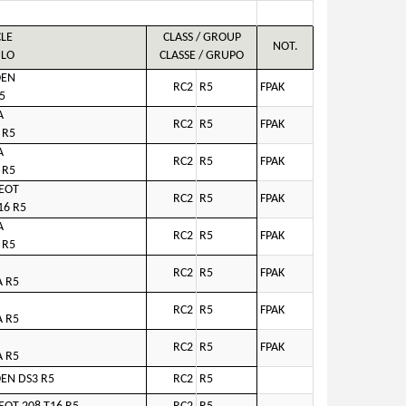
CLE
CLASS / GROUP
NOT.
ULO
CLASSE / GRUPO
OEN
RC2
R5
FPAK
5
A
RC2
R5
FPAK
 R5
A
RC2
R5
FPAK
 R5
EOT
RC2
R5
FPAK
16 R5
A
RC2
R5
FPAK
 R5
RC2
R5
FPAK
A R5
RC2
R5
FPAK
A R5
RC2
R5
FPAK
A R5
EN DS3 R5
RC2
R5