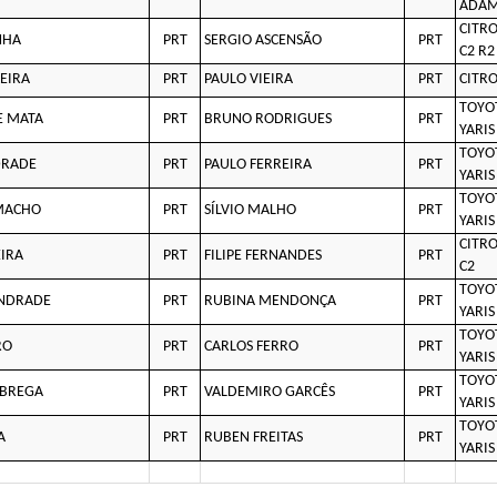
ADAM
CITR
NHA
PRT
SERGIO ASCENSÃO
PRT
C2 R2
XEIRA
PRT
PAULO VIEIRA
PRT
CITRO
TOYO
E MATA
PRT
BRUNO RODRIGUES
PRT
YARIS
TOYO
DRADE
PRT
PAULO FERREIRA
PRT
YARIS
TOYO
MACHO
PRT
SÍLVIO MALHO
PRT
YARIS
CITR
EIRA
PRT
FILIPE FERNANDES
PRT
C2
TOYO
ANDRADE
PRT
RUBINA MENDONÇA
PRT
YARIS
TOYO
RO
PRT
CARLOS FERRO
PRT
YARIS
TOYO
BREGA
PRT
VALDEMIRO GARCÊS
PRT
YARIS
TOYO
A
PRT
RUBEN FREITAS
PRT
YARIS