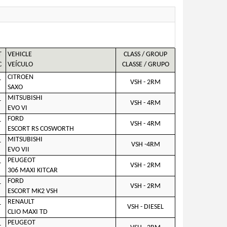
T
VEHICLE
CLASS / GROUP
C
VEÍCULO
CLASSE / GRUPO
CITROEN
T
VSH - 2RM
SAXO
MITSUBISHI
T
VSH - 4RM
EVO VI
FORD
T
VSH - 4RM
ESCORT RS COSWORTH
MITSUBISHI
T
VSH -4RM
EVO VII
PEUGEOT
T
VSH - 2RM
306 MAXI KITCAR
FORD
T
VSH - 2RM
ESCORT MK2 VSH
RENAULT
T
VSH - DIESEL
CLIO MAXI TD
PEUGEOT