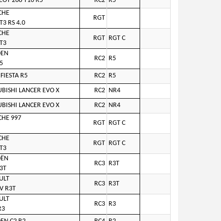
OT 208 T16 R5
RC2
R5
CHE
RGT
T3 RS 4.0
CHE
RGT
RGT C
T3
OEN
RC2
R5
5
FIESTA R5
RC2
R5
BISHI LANCER EVO X
RC2
NR4
BISHI LANCER EVO X
RC2
NR4
CHE 997
RGT
RGT C
CHE
RGT
RGT C
T3
OËN
RC3
R3T
3T
ULT
RC3
R3T
IV R3T
ULT
RC3
R3
R3