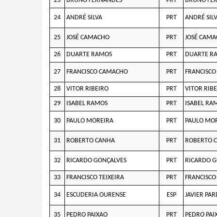
23
BRUNO FERNANDES
PRT
BRUNO FE
24
ANDRÉ SILVA
PRT
ANDRÉ SIL
25
JOSÉ CAMACHO
PRT
JOSÉ CAM
26
DUARTE RAMOS
PRT
DUARTE R
27
FRANCISCO CAMACHO
PRT
FRANCISC
28
VITOR RIBEIRO
PRT
VITOR RIB
29
ISABEL RAMOS
PRT
ISABEL RA
30
PAULO MOREIRA
PRT
PAULO MO
31
ROBERTO CANHA
PRT
ROBERTO 
32
RICARDO GONÇALVES
PRT
RICARDO G
33
FRANCISCO TEIXEIRA
PRT
FRANCISCO
34
ESCUDERIA OURENSE
ESP
JAVIER PA
35
PEDRO PAIXAO
PRT
PEDRO PAI