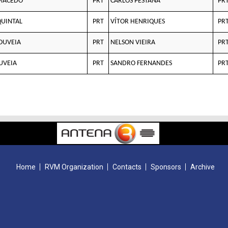
MACEDO
PRT
CARLOS PESTANA
PR
QUINTAL
PRT
VÍTOR HENRIQUES
PR
GOUVEIA
PRT
NELSON VIEIRA
PR
UVEIA
PRT
SANDRO FERNANDES
PR
Home
RVM Organization
Contacts
Sponsors
Archive