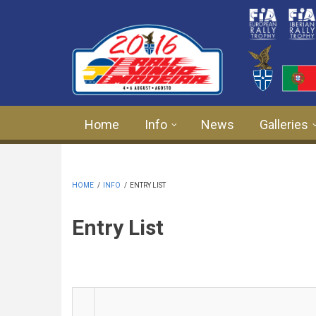
Skip to main content
Home
Info
News
Galleries
HOME
/
INFO
/
ENTRY LIST
Entry List