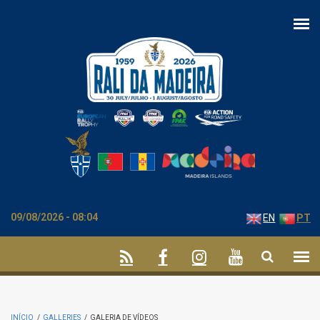
Passar para o conteúdo principal
09/08/2026 - 08:04
EN
PT
INÍCIO
/
GALLERIES
/
GALERIA DE VÍDEOS