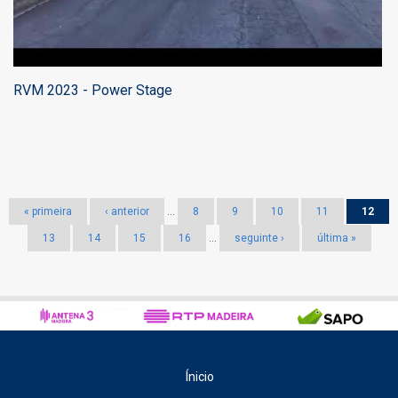
RVM 2023 - Power Stage
Páginas
« primeira
‹ anterior
…
8
9
10
11
12
13
14
15
16
…
seguinte ›
última »
Ínicio