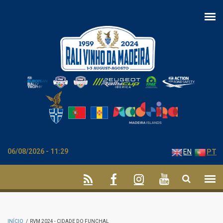
Passar para o conteúdo principal
06/08/2026 - 11:29
EN
PT
INÍCIO
/
RVM 2024 - CIDADE DO FUNCHAL