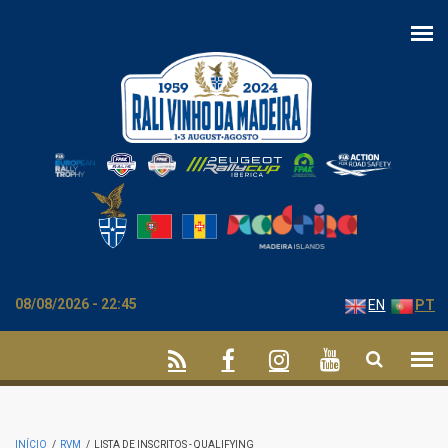
Passar para o conteúdo principal
08/08/2026 - 22:45
EN
PT
INÍCIO
/
RVM
/
LISTA DE INSCRITOS - QUALIFYING