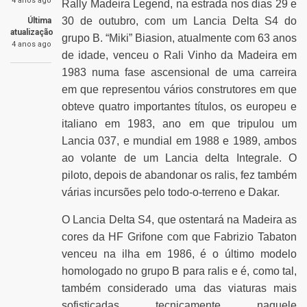
4 anos ago
Rally Madeira Legend, na estrada nos dias 29 e
30 de outubro, com um Lancia Delta S4 do
Última
atualização
grupo B. “Miki” Biasion, atualmente com 63 anos
4 anos ago
de idade, venceu o Rali Vinho da Madeira em
1983 numa fase ascensional de uma carreira
em que representou vários construtores em que
obteve quatro importantes títulos, os europeu e
italiano em 1983, ano em que tripulou um
Lancia 037, e mundial em 1988 e 1989, ambos
ao volante de um Lancia delta Integrale. O
piloto, depois de abandonar os ralis, fez também
várias incursões pelo todo-o-terreno e Dakar.
O Lancia Delta S4, que ostentará na Madeira as
cores da HF Grifone com que Fabrizio Tabaton
venceu na ilha em 1986, é o último modelo
homologado no grupo B para ralis e é, como tal,
também considerado uma das viaturas mais
sofisticadas tecnicamente naquele