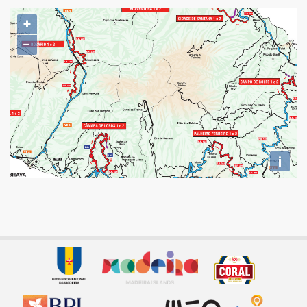
+
−
i