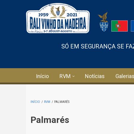
Passar para o conteúdo principal
SÓ EM SEGURANÇA SE FAZ
Início
RVM
Notícias
Galeria
INÍCIO
/
RVM
/
PALMARÉS
Palmarés