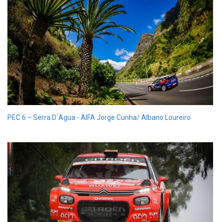
PEC 6 – Serra D´Agua - AIFA Jorge Cunha/ Albano Loureiro