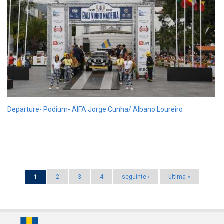
Departure- Podium- AIFA Jorge Cunha/ Albano Loureiro
Pages
1
2
3
4
seguinte ›
última »