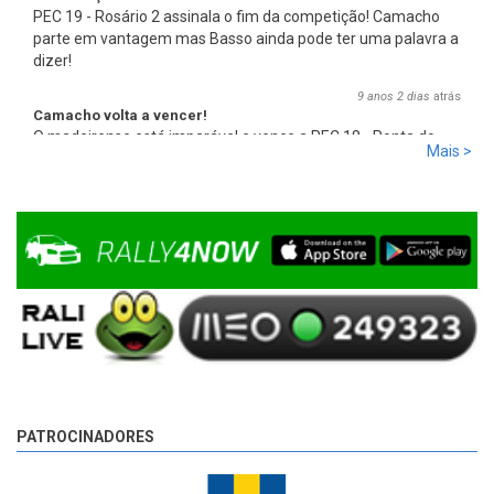
PEC 19 - Rosário 2 assinala o fim da competição! Camacho
parte em vantagem mas Basso ainda pode ter uma palavra a
dizer!
9 anos 2 dias
atrás
Camacho volta a vencer!
O madeirense está imparável e vence a PEC 18 - Ponta do
Mais >
Pargo 2, com 00:08:08,0, mais 2,7s que Basso e mais 17,8s
que Miguel Campos, o terceiro.
9 anos 2 dias
atrás
PATROCINADORES