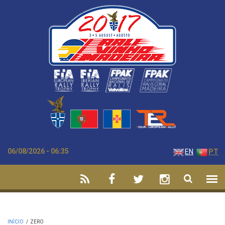
Passar para o conteúdo principal
06/08/2026 - 06:35
EN
PT
INÍCIO
/
ZERO