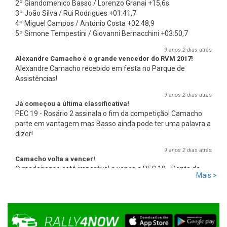
2º Giandomenico Basso / Lorenzo Granai +15,6s
3º João Silva / Rui Rodrigues +01:41,7
4º Miguel Campos / António Costa +02:48,9
5º Simone Tempestini / Giovanni Bernacchini +03:50,7
9 anos 2 dias
atrás
Alexandre Camacho é o grande vencedor do RVM 2017!
Alexandre Camacho recebido em festa no Parque de
Assistências!
9 anos 2 dias
atrás
Já começou a última classificativa!
PEC 19 - Rosário 2 assinala o fim da competição! Camacho
parte em vantagem mas Basso ainda pode ter uma palavra a
dizer!
9 anos 2 dias
atrás
Camacho volta a vencer!
O madeirense está imparável e vence a PEC 18 - Ponta do
Mais >
Pargo 2, com 00:08:08,0, mais 2,7s que Basso e mais 17,8s
que Miguel Campos, o terceiro.
9 anos 2 dias
atrás