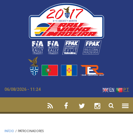
Passar para o conteúdo principal
06/08/2026 - 11:24
EN
PT
INÍCIO
/
PATROCINADORES