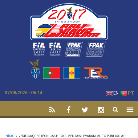
Passar para o conteúdo principal
07/08/2026 - 06:14
EN
PT
INÍCIO
/
VERIFICAÇÕES TÉCNICAS E DOCUMENTAIS LEVARAM MUITO PÚBLICO AO