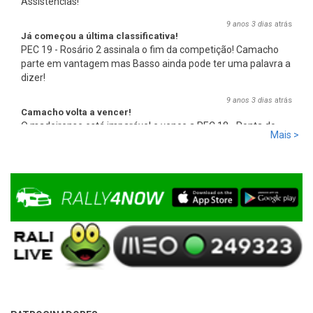
Assistências!
9 anos 3 dias
atrás
Já começou a última classificativa!
PEC 19 - Rosário 2 assinala o fim da competição! Camacho
parte em vantagem mas Basso ainda pode ter uma palavra a
dizer!
9 anos 3 dias
atrás
Camacho volta a vencer!
O madeirense está imparável e vence a PEC 18 - Ponta do
Mais >
Pargo 2, com 00:08:08,0, mais 2,7s que Basso e mais 17,8s
que Miguel Campos, o terceiro.
9 anos 3 dias
atrás