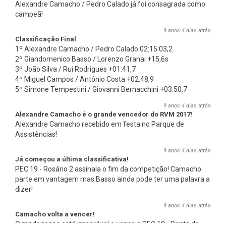
Alexandre Camacho / Pedro Calado já foi consagrada como
campeã!
9 anos 4 dias
atrás
Classificação Final
1º Alexandre Camacho / Pedro Calado 02:15:03,2
2º Giandomenico Basso / Lorenzo Granai +15,6s
3º João Silva / Rui Rodrigues +01:41,7
4º Miguel Campos / António Costa +02:48,9
5º Simone Tempestini / Giovanni Bernacchini +03:50,7
9 anos 4 dias
atrás
Alexandre Camacho é o grande vencedor do RVM 2017!
Alexandre Camacho recebido em festa no Parque de
Assistências!
9 anos 4 dias
atrás
Já começou a última classificativa!
PEC 19 - Rosário 2 assinala o fim da competição! Camacho
parte em vantagem mas Basso ainda pode ter uma palavra a
dizer!
9 anos 4 dias
atrás
Camacho volta a vencer!
O madeirense está imparável e vence a PEC 18 - Ponta do