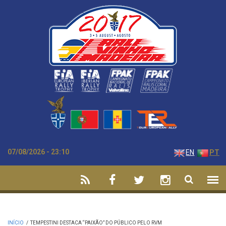
Passar para o conteúdo principal
07/08/2026 - 23:10
EN
PT
INÍCIO
/
TEMPESTINI DESTACA “PAIXÃO” DO PÚBLICO PELO RVM