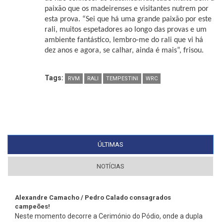
paixão que os madeirenses e visitantes nutrem por
esta prova. “Sei que há uma grande paixão por este
rali, muitos espetadores ao longo das provas e um
ambiente fantástico, lembro-me do rali que vi há
dez anos e agora, se calhar, ainda é mais”, frisou.
Tags:
RVM
RALI
TEMPESTINI
WRC
ÚLTIMAS
(SEPARADOR ATIVO)
NOTÍCIAS
Alexandre Camacho / Pedro Calado consagrados
campeões!
Neste momento decorre a Cerimónio do Pódio, onde a dupla