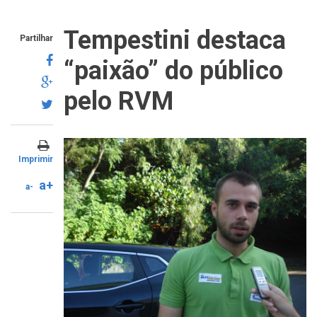
Tempestini destaca
Partilhar
“paixão” do público
pelo RVM
Imprimir
a+
a-