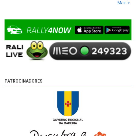
Mais >
Pargo 2, com 00:08:08,0, mais 2,7s que Basso e mais 17,8s
que Miguel Campos, o terceiro.
9 anos 4 dias
atrás
PATROCINADORES