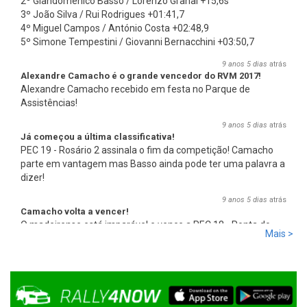
2º Giandomenico Basso / Lorenzo Granai +15,6s
3º João Silva / Rui Rodrigues +01:41,7
4º Miguel Campos / António Costa +02:48,9
5º Simone Tempestini / Giovanni Bernacchini +03:50,7
9 anos 5 dias
atrás
Alexandre Camacho é o grande vencedor do RVM 2017!
Alexandre Camacho recebido em festa no Parque de
Assistências!
9 anos 5 dias
atrás
Já começou a última classificativa!
PEC 19 - Rosário 2 assinala o fim da competição! Camacho
parte em vantagem mas Basso ainda pode ter uma palavra a
dizer!
9 anos 5 dias
atrás
Camacho volta a vencer!
O madeirense está imparável e vence a PEC 18 - Ponta do
Mais >
Pargo 2, com 00:08:08,0, mais 2,7s que Basso e mais 17,8s
que Miguel Campos, o terceiro.
9 anos 5 dias
atrás