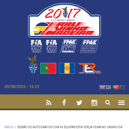
Passar para o conteúdo principal
09/08/2026 - 16:31
EN
PT
INÍCIO
/
SESSÃO DE AUTÓGRAFOS COM 45 EQUIPAS ESTA TERÇA-FEIRA NO CASINO DA