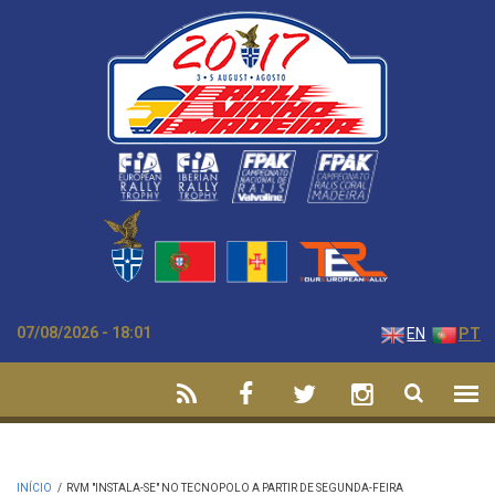
Passar para o conteúdo principal
07/08/2026 - 18:01
EN
PT
INÍCIO
/
RVM "INSTALA-SE" NO TECNOPOLO A PARTIR DE SEGUNDA-FEIRA