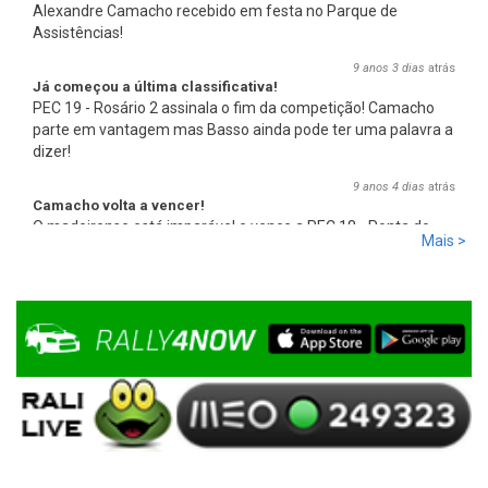
Alexandre Camacho recebido em festa no Parque de
Assistências!
9 anos 3 dias
atrás
Já começou a última classificativa!
PEC 19 - Rosário 2 assinala o fim da competição! Camacho
parte em vantagem mas Basso ainda pode ter uma palavra a
dizer!
9 anos 4 dias
atrás
Camacho volta a vencer!
O madeirense está imparável e vence a PEC 18 - Ponta do
Mais >
Pargo 2, com 00:08:08,0, mais 2,7s que Basso e mais 17,8s
que Miguel Campos, o terceiro.
9 anos 4 dias
atrás