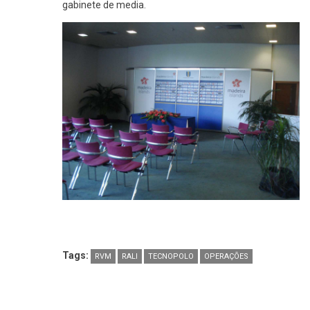
gabinete de media.
Tags:
RVM
RALI
TECNOPOLO
OPERAÇÕES