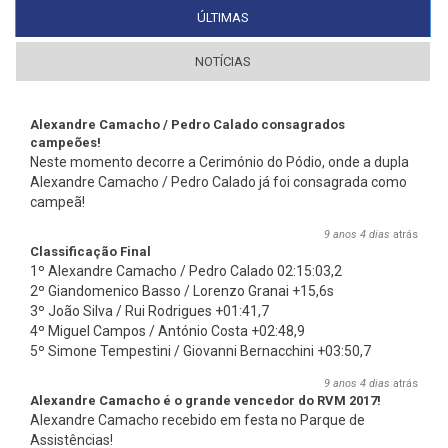
ÚLTIMAS
(SEPARADOR ATIVO)
NOTÍCIAS
Alexandre Camacho / Pedro Calado consagrados
campeões!
Neste momento decorre a Cerimónio do Pódio, onde a dupla
Alexandre Camacho / Pedro Calado já foi consagrada como
campeã!
9 anos 4 dias
atrás
Classificação Final
1º Alexandre Camacho / Pedro Calado 02:15:03,2
2º Giandomenico Basso / Lorenzo Granai +15,6s
3º João Silva / Rui Rodrigues +01:41,7
4º Miguel Campos / António Costa +02:48,9
5º Simone Tempestini / Giovanni Bernacchini +03:50,7
9 anos 4 dias
atrás
Alexandre Camacho é o grande vencedor do RVM 2017!
Alexandre Camacho recebido em festa no Parque de
Assistências!