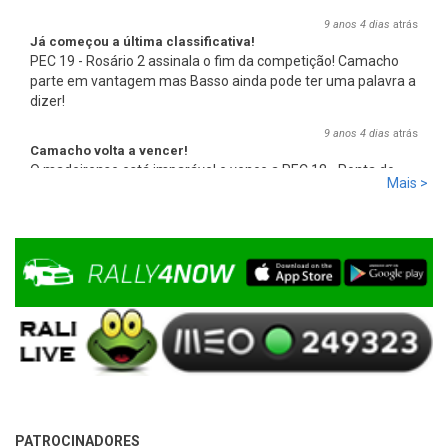
9 anos 4 dias
atrás
Já começou a última classificativa!
PEC 19 - Rosário 2 assinala o fim da competição! Camacho
parte em vantagem mas Basso ainda pode ter uma palavra a
dizer!
9 anos 4 dias
atrás
Camacho volta a vencer!
O madeirense está imparável e vence a PEC 18 - Ponta do
Mais >
Pargo 2, com 00:08:08,0, mais 2,7s que Basso e mais 17,8s
que Miguel Campos, o terceiro.
9 anos 4 dias
atrás
PATROCINADORES