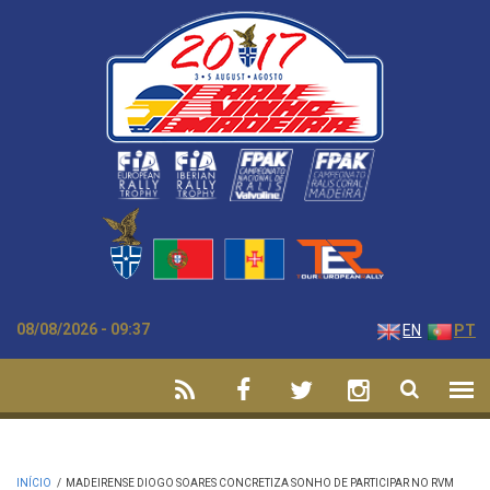
Passar para o conteúdo principal
08/08/2026 - 09:37
EN
PT
INÍCIO
/
MADEIRENSE DIOGO SOARES CONCRETIZA SONHO DE PARTICIPAR NO RVM