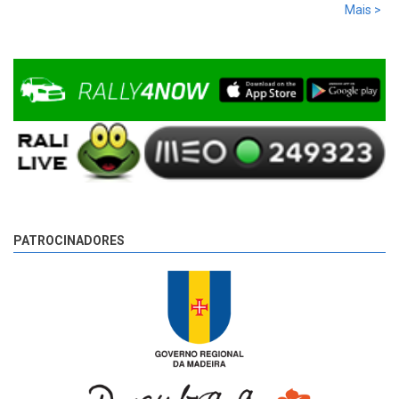
Mais >
Pargo 2, com 00:08:08,0, mais 2,7s que Basso e mais 17,8s
que Miguel Campos, o terceiro.
9 anos 2 dias
atrás
PATROCINADORES