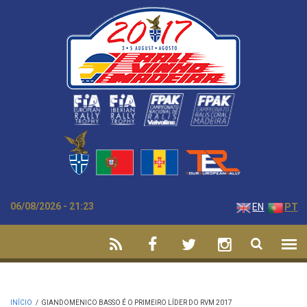
Passar para o conteúdo principal
06/08/2026 - 21:23
EN
PT
INÍCIO
/
GIANDOMENICO BASSO É O PRIMEIRO LÍDER DO RVM 2017