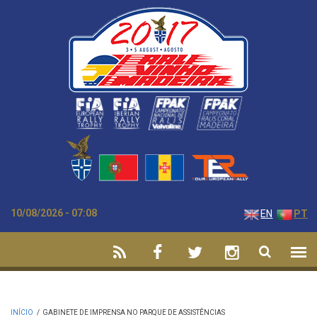
Passar para o conteúdo principal
10/08/2026 - 07:08
EN
PT
INÍCIO
/
GABINETE DE IMPRENSA NO PARQUE DE ASSISTÊNCIAS