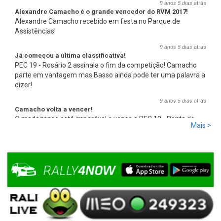
9 anos 5 dias
atrás
Alexandre Camacho é o grande vencedor do RVM 2017!
Alexandre Camacho recebido em festa no Parque de
Assistências!
9 anos 5 dias
atrás
Já começou a última classificativa!
PEC 19 - Rosário 2 assinala o fim da competição! Camacho
parte em vantagem mas Basso ainda pode ter uma palavra a
dizer!
9 anos 5 dias
atrás
Camacho volta a vencer!
O madeirense está imparável e vence a PEC 18 - Ponta do
Mais >
Pargo 2, com 00:08:08,0, mais 2,7s que Basso e mais 17,8s
que Miguel Campos, o terceiro.
9 anos 5 dias
atrás