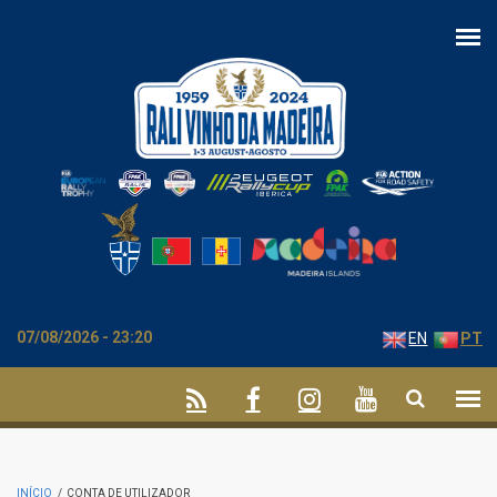
Passar para o conteúdo principal
07/08/2026 - 23:20
EN
PT
INÍCIO
/
CONTA DE UTILIZADOR