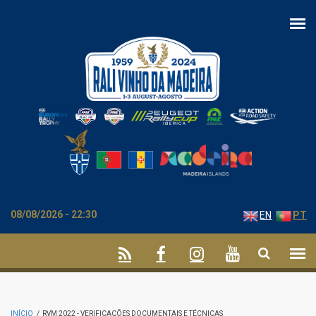
Passar para o conteúdo principal
08/08/2026 - 22:30
EN
PT
INÍCIO
/
RVM 2022 - VERIFICAÇÕES DOCUMENTAIS E TÉCNICAS