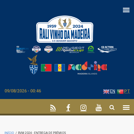
Passar para o conteúdo principal
09/08/2026 - 00:46
EN
PT
INÍCIO
/
RVM 2024 - ENTREGA DE PRÉMIOS