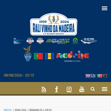
Passar para o conteúdo principal
08/08/2026 - 20:13
EN
PT
INÍCIO
/
RVM 2024 - CÂMARA DE LOBOS