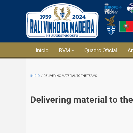
Passar para o conteúdo principal
Início
RVM
Quadro Oficial
A
INÍCIO
/
DELIVERING MATERIAL TO THE TEAMS
Delivering material to th