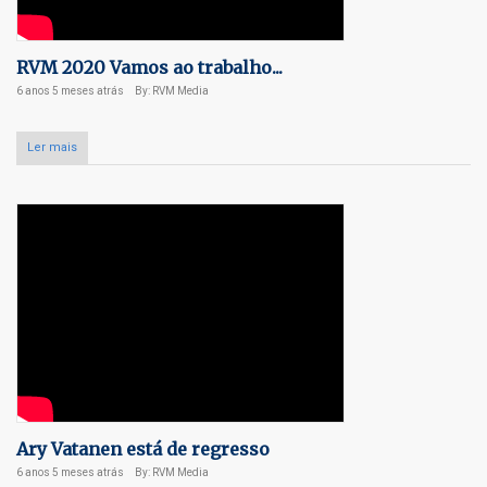
RVM 2020 Vamos ao trabalho...
6 anos 5 meses
atrás
By: RVM Media
Ler mais
Ary Vatanen está de regresso
6 anos 5 meses
atrás
By: RVM Media