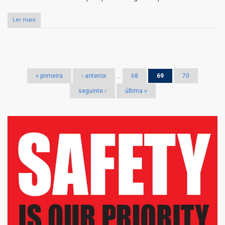
Ler mais
Páginas
« primeira
‹ anterior
…
68
69
70
seguinte ›
última »