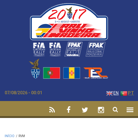
Passar para o conteúdo principal
07/08/2026 - 00:01
EN
PT
INÍCIO
/
RVM