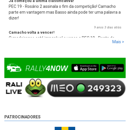
Já começou a última classificativa!
PEC 19 - Rosário 2 assinala o fim da competição! Camacho
parte em vantagem mas Basso ainda pode ter uma palavra a
dizer!
9 anos 3 dias
atrás
Camacho volta a vencer!
O madeirense está imparável e vence a PEC 18 - Ponta do
Mais >
Pargo 2, com 00:08:08,0, mais 2,7s que Basso e mais 17,8s
que Miguel Campos, o terceiro.
9 anos 3 dias
atrás
PATROCINADORES