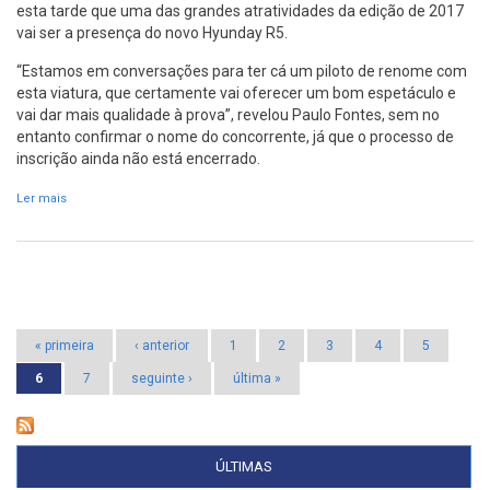
esta tarde que uma das grandes atratividades da edição de 2017
vai ser a presença do novo Hyunday R5.
“Estamos em conversações para ter cá um piloto de renome com
esta viatura, que certamente vai oferecer um bom espetáculo e
vai dar mais qualidade à prova”, revelou Paulo Fontes, sem no
entanto confirmar o nome do concorrente, já que o processo de
inscrição ainda não está encerrado.
Ler mais
acerca de Novo Hyunday R5 no RVM 2017
Páginas
« primeira
‹ anterior
1
2
3
4
5
6
7
seguinte ›
última »
ÚLTIMAS
(SEPARADOR ATIVO)