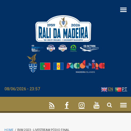
Skip to main content
08/06/2026 - 23:57
EN
PT
HOME
/
RVM 2023 - LIVESTREAM PÓDIO FINAL