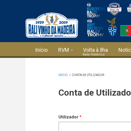
Passar para o conteúdo principal
Início
RVM
Volta à Ilha
Notíc
INÍCIO
/
CONTA DE UTILIZADOR
Conta de Utilizado
Utilizador
*