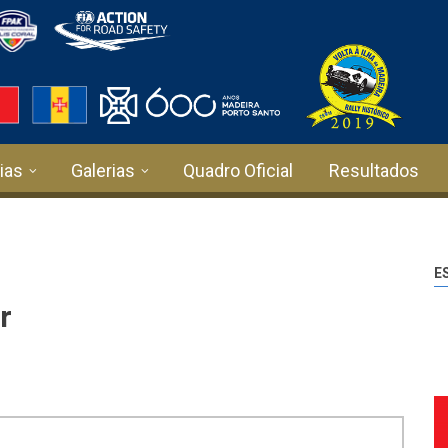
ias
Galerias
Quadro Oficial
Resultados
E
r