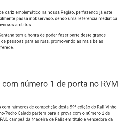
de cariz emblemático na nossa Região, perfazendo já este
icilmente passa inobservado, sendo uma referência mediática
iversos âmbitos.
Santana tem a honra de poder fazer parte deste grande
as de pessoas para as ruas, promovendo as mais belas
ferece.
ia o Rali Vinho da Madeira 2018
 com número 1 de porta no RVM
itos com números de competição desta 59ª edição do Rali Vinho
o/Pedro Calado partem para a prova com o número 1 de
PAK, campeã da Madeira de Ralis em título e vencedora da