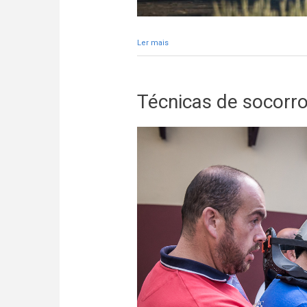
Ler mais
acerca de Joachim Wagemans fã do
Técnicas de socorro