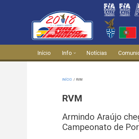
Passar para o conteúdo principal
Início
Info
Notícias
Comuni
INÍCIO
/
RVM
RVM
Armindo Araújo cheg
Campeonato de Port