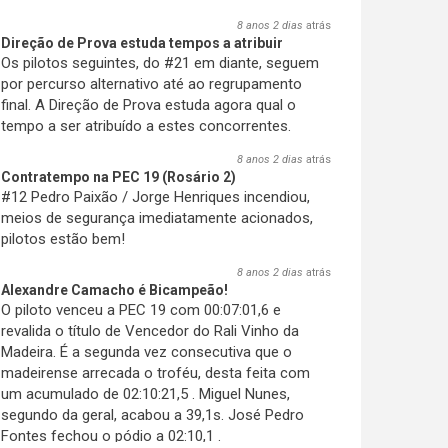
8 anos 2 dias
atrás
Direção de Prova estuda tempos a atribuir
Os pilotos seguintes, do #21 em diante, seguem
por percurso alternativo até ao regrupamento
final. A Direção de Prova estuda agora qual o
tempo a ser atribuído a estes concorrentes.
8 anos 2 dias
atrás
Contratempo na PEC 19 (Rosário 2)
#12 Pedro Paixão / Jorge Henriques incendiou,
meios de segurança imediatamente acionados,
pilotos estão bem!
8 anos 2 dias
atrás
Alexandre Camacho é Bicampeão!
O piloto venceu a PEC 19 com 00:07:01,6 e
revalida o título de Vencedor do Rali Vinho da
Madeira. É a segunda vez consecutiva que o
madeirense arrecada o troféu, desta feita com
um acumulado de 02:10:21,5 . Miguel Nunes,
segundo da geral, acabou a 39,1s. José Pedro
Fontes fechou o pódio a 02:10,1 .