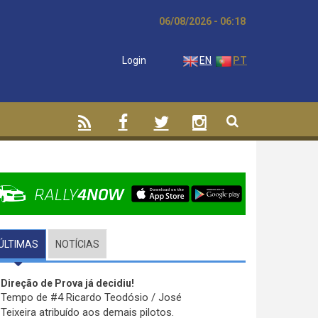
06/08/2026 - 06:18
Login
EN
PT
ÚLTIMAS
(SEPARADOR ATIVO)
NOTÍCIAS
Direção de Prova já decidiu!
Tempo de #4 Ricardo Teodósio / José
Teixeira atribuído aos demais pilotos.