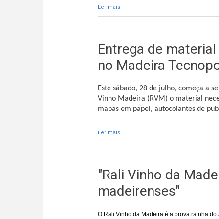
Ler mais
acerca de Informação sobre os pedid
Entrega de material 
no Madeira Tecnopo
Este sábado, 28 de julho, começa a ser
Vinho Madeira (RVM) o material neces
mapas em papel, autocolantes de publi
Ler mais
acerca de Entrega de material aos pil
"Rali Vinho da Made
madeirenses"
O Rali Vinho da Madeira é a prova rainha do 