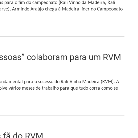
s para o fim do campeonato (Rali Vinho da Madeira, Rali
arve),
Armindo Araújo chega à Madeira líder do Campeonato
deira líder do Campeonato de Portugal de Ralis
essoas” colaboram para um RVM
fundamental para o sucesso do Rali Vinho Madeira (RVM). A
ve vários meses de trabalho para que tudo corra como se
 colaboram para um RVM seguro
 fã do RVM