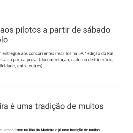
os de acreditação para a comunicação social
aos pilotos a partir de sábado
lo
 entregue aos concorrentes inscritos na 59.ª edição do Rali
sário para a prova (documentação, caderno de itinerário,
cidade, entre outros).
otos a partir de sábado no Madeira Tecnopolo
ira é uma tradição de muitos
automobilismo na Ilha da Madeira e já uma tradição de muitos