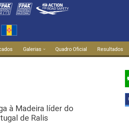
cados
Galerias
Quadro Oficial
Resultados
a à Madeira líder do
ugal de Ralis