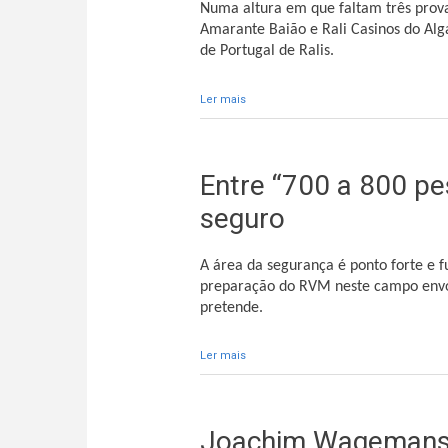
Numa altura em que faltam três prova
Amarante Baião e Rali Casinos do Alg
de Portugal de Ralis.
Ler mais
acerca de Armindo Araújo chega à Ma
Entre “700 a 800 p
seguro
A área da segurança é ponto forte e 
preparação do RVM neste campo envol
pretende.
Ler mais
acerca de Entre “700 a 800 pessoas”
Joachim Wagemans