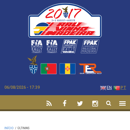
Passar para o conteúdo principal
06/08/2026 - 17:39
EN
PT
INÍCIO
/
ÚLTIMAS