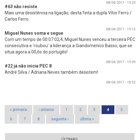
08/04/2017 - 19:23
#63 não resiste
Mais uma desistência na ligação, desta feita a dupla Vítor Ferro /
Carlos Ferro.
08/04/2017 - 19:15
Miguel Nunes soma e segue
Com um tempo de 00:07:02,4, Miguel Nunes venceu a terceira PEC
consecutiva e 'roubou' a liderança a Giandomenico Basso, que se
situa agora a 00,6s do portugês!
08/04/2017 - 19:09
#22 já não inicia PEC 8
André Silva / Adriana Neves também desistem!
08/04/2017 - 18:52
Páginas
« primeira
‹ anterior
1
2
3
4
5
6
7
8
seguinte ›
última »
ÚLTIMAS