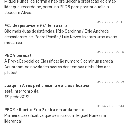
Miguel Nunes, de forma a não prejudicar a prestação do então
líder que, recorde-se, parou na PEC 9 para prestar auxílio a
Joaquim Alves.
08/04/2017 - 21:41
#65 despista-se e #21 tem avaria
São mais duas desistências. Ilídio Sardinha / Énio Andrade
despistaram-se. Pedro Paixão / Luís Neves tiveram uma avaria
mecânica.
08/04/2017 - 20:15
PEC 9 parada!
A Prova Especial de Classificação número 9 continua parada.
Aguardam-se novidades acerca dos tempos atribuídos aos
pilotos!
08/04/2017 - 20:09
Joaquim Alves pediu auxílio e a classificativa
está interrompida!
#9 pede SOS!
08/04/2017 - 19:43
PEC 9 - Ribeiro Frio 2 entra em andamento!
Primeira classificativa que se inicia com Miguel Nunes na
liderança!